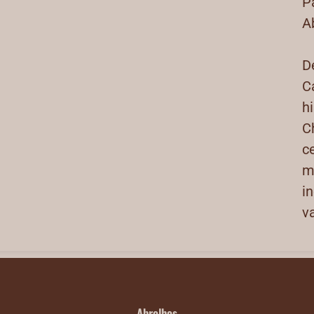
P
A
D
C
h
C
c
m
i
v
Abrolhos